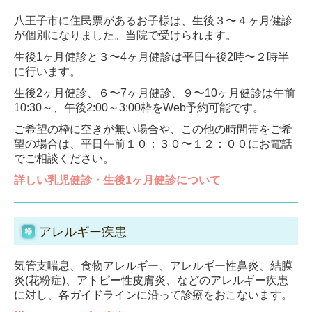
八王子市に住民票があるお子様は、生後３〜４ヶ月健診
が個別になりました。当院で受けられます。
生後1ヶ月健診と３〜4ヶ月健診は
平日午後2時〜２時半
に行います。
生後2ヶ月健診、６〜7ヶ月健診、９〜10ヶ月健診は
午前
10:30～、午後2:00～3:00枠をWeb予約可能です。
ご希望の枠に空きが無い場合や、この他の時間帯をご希
望の場合は、平日午前１０：３０〜１２：００にお電話
でご相談ください。
詳しい乳児健診・生後1ヶ月健診について
アレルギー疾患
気管支喘息、食物アレルギー、アレルギー性鼻炎、結膜
炎(花粉症)、アトピー性皮膚炎、などのアレルギー疾患
に対し、各ガイドラインに沿って診療をおこないます。