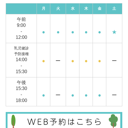
月
火
水
木
金
土
午前
9:00
-
●
●
●
●
●
★
12:00
乳児健診
予防接種
14:00
●
ー
●
●
●
ー
-
15:30
午後
15:30
-
●
ー
●
●
●
ー
18:00