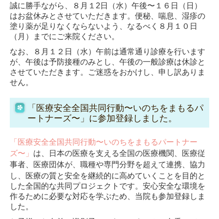
誠に勝手ながら、８月１2
日（水）午後〜１６日（日）
はお盆休みとさせていただきます。便秘、喘息、湿疹の
塗り薬が足りなくならないよう、なるべく８月１０日
（月）までにご来院ください。
なお、８月１２日（水）午前は通常通り診療を行います
が、午後は予防接種のみとし、午後の一般診療は休診と
させていただきます。ご迷惑をおかけし、申し訳ありま
せん。
「医療安全全国共同行動〜いのちをまもるパ
ートナーズ〜」に参加登録しました。
「医療安全全国共同行動〜いのちをまもるパートナー
は、日本の医療を支える全国の医療機関、医療従
ズ〜」
事者、医療団体が、職種や専門分野を超えて連携、協力
し、
医療の質と安全を継続的に高めていくことを目的と
した全国的な共同プロジェクトです。
安心安全な環境を
作るために必要な対応を学ぶため、当院も参加登録しま
した。