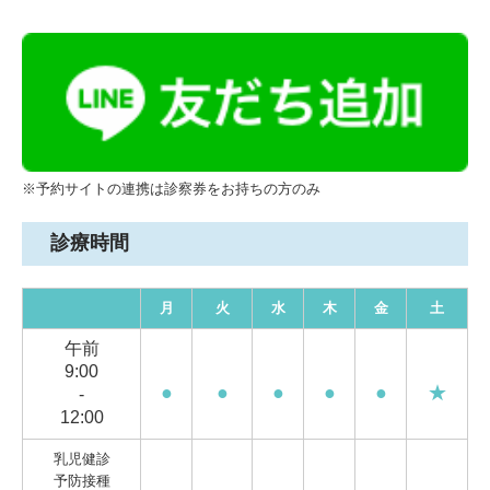
※予約サイトの連携は診察券をお持ちの方のみ
診療時間
月
火
水
木
金
土
午前
9:00
●
●
●
●
●
★
-
12:00
乳児健診
予防接種